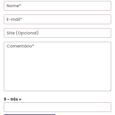
9 − três =