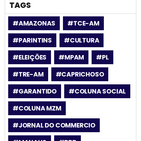
TAGS
#AMAZONAS
#TCE-AM
#PARINTINS
#CULTURA
#ELEIÇÕES
#MPAM
#PL
#TRE-AM
#CAPRICHOSO
#GARANTIDO
#COLUNA SOCIAL
#COLUNA MZM
#JORNAL DO COMMERCIO