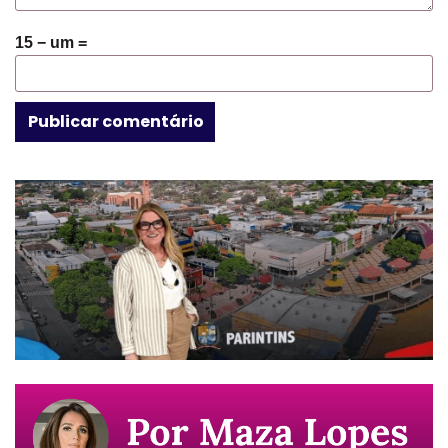
15 − um =