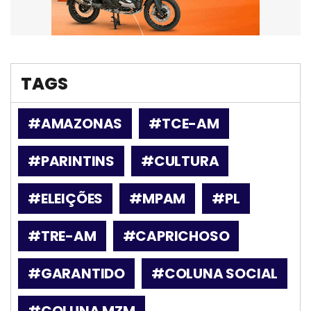
TAGS
#AMAZONAS
#TCE-AM
#PARINTINS
#CULTURA
#ELEIÇÕES
#MPAM
#PL
#TRE-AM
#CAPRICHOSO
#GARANTIDO
#COLUNA SOCIAL