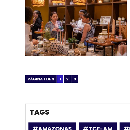
PÁGINA 1 DE 3
1
2
3
TAGS
#AMAZONAS
#TCE-AM
#