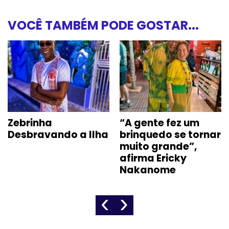
VOCÊ TAMBÉM PODE GOSTAR...
Zebrinha
“A gente fez um
Desbravando a Ilha
brinquedo se tornar
muito grande”,
afirma Ericky
Nakanome
‹
›