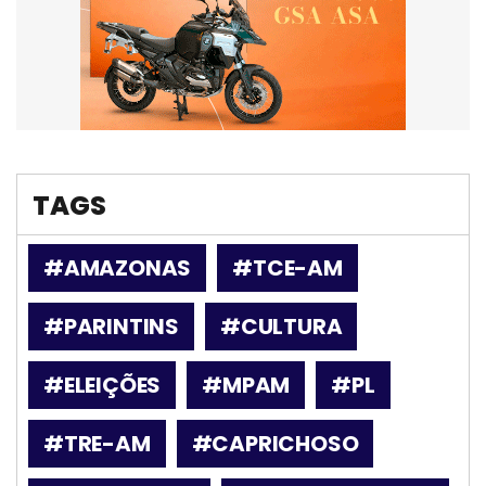
TAGS
#AMAZONAS
#TCE-AM
#PARINTINS
#CULTURA
#ELEIÇÕES
#MPAM
#PL
#TRE-AM
#CAPRICHOSO