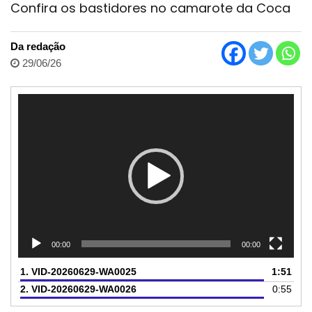
Confira os bastidores no camarote da Coca
Da redação
29/06/26
Tocador
de
vídeo
00:00
00:00
1.
VID-20260629-WA0025
1:51
2.
VID-20260629-WA0026
0:55