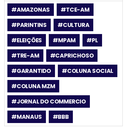
#AMAZONAS
#TCE-AM
#PARINTINS
#CULTURA
#ELEIÇÕES
#MPAM
#PL
#TRE-AM
#CAPRICHOSO
#GARANTIDO
#COLUNA SOCIAL
#COLUNA MZM
#JORNAL DO COMMERCIO
#MANAUS
#BBB