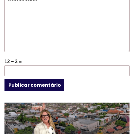
12 − 3 =