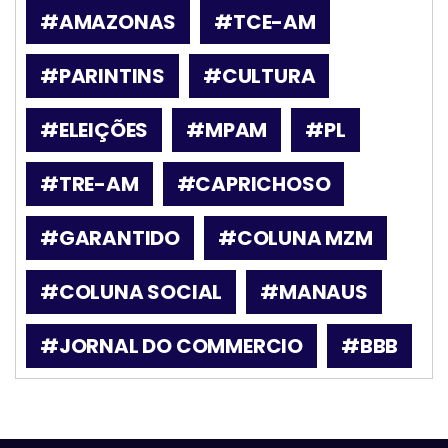
#AMAZONAS
#TCE-AM
#PARINTINS
#CULTURA
#ELEIÇÕES
#MPAM
#PL
#TRE-AM
#CAPRICHOSO
#GARANTIDO
#COLUNA MZM
#COLUNA SOCIAL
#MANAUS
#JORNAL DO COMMERCIO
#BBB