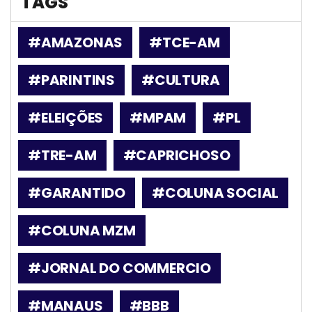
TAGS
#AMAZONAS
#TCE-AM
#PARINTINS
#CULTURA
#ELEIÇÕES
#MPAM
#PL
#TRE-AM
#CAPRICHOSO
#GARANTIDO
#COLUNA SOCIAL
#COLUNA MZM
#JORNAL DO COMMERCIO
#MANAUS
#BBB