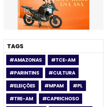
TAGS
#AMAZONAS
#TCE-AM
#PARINTINS
#CULTURA
#ELEIÇÕES
#MPAM
#PL
#TRE-AM
#CAPRICHOSO