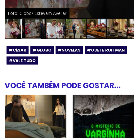
Foto: Globo/ Estevam Avellar
#CÉSAR
#GLOBO
#NOVELAS
#ODETE ROITMAN
#VALE TUDO
VOCÊ TAMBÉM PODE GOSTAR...