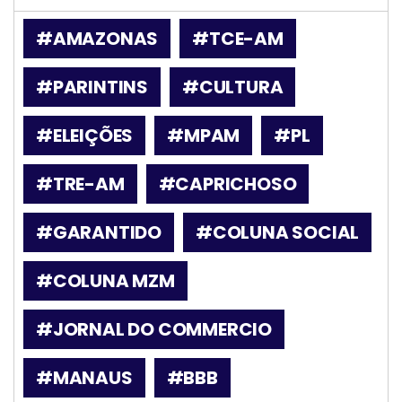
#AMAZONAS
#TCE-AM
#PARINTINS
#CULTURA
#ELEIÇÕES
#MPAM
#PL
#TRE-AM
#CAPRICHOSO
#GARANTIDO
#COLUNA SOCIAL
#COLUNA MZM
#JORNAL DO COMMERCIO
#MANAUS
#BBB