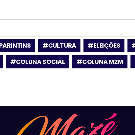
PARINTINS
#CULTURA
#ELEIÇÕES
#COLUNA SOCIAL
#COLUNA MZM