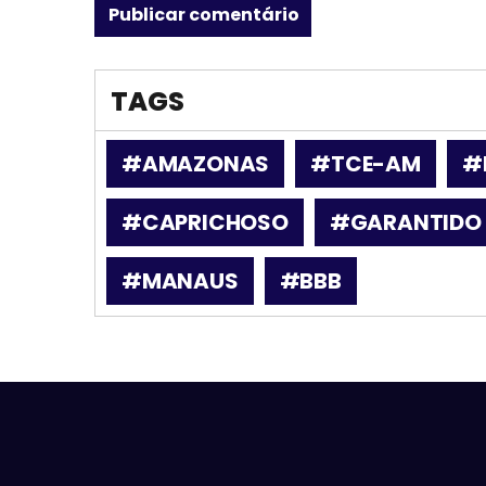
TAGS
#AMAZONAS
#TCE-AM
#
#CAPRICHOSO
#GARANTIDO
#MANAUS
#BBB