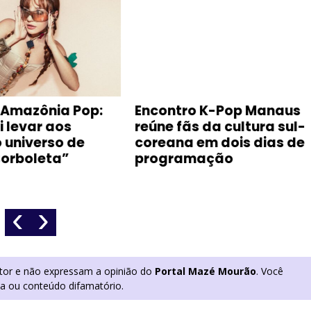
l Amazônia Pop:
Encontro K-Pop Manaus
i levar aos
reúne fãs da cultura sul-
 universo de
coreana em dois dias de
Borboleta”
programação
‹
›
utor e não expressam a opinião do
Portal Mazé Mourão
. Você
ia ou conteúdo difamatório.