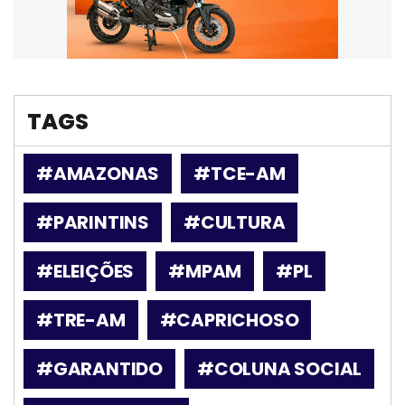
TAGS
#AMAZONAS
#TCE-AM
#PARINTINS
#CULTURA
#ELEIÇÕES
#MPAM
#PL
#TRE-AM
#CAPRICHOSO
#GARANTIDO
#COLUNA SOCIAL