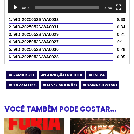
00:00
00:00
1.
VID-20250526-WA0032
0:39
2.
VID-20250526-WA0031
0:34
3.
VID-20250526-WA0029
0:21
4.
VID-20250526-WA0027
0:11
5.
VID-20250526-WA0030
0:28
6.
VID-20250526-WA0028
0:05
#CAMAROTE
#CORAÇÃO DA ILHA
#ENEVA
#GARANTIDO
#MAZÉ MOURÃO
#SAMBÓDROMO
VOCÊ TAMBÉM PODE GOSTAR...