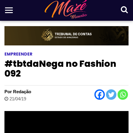
EMPREENDER
#tbtdaNega no Fashion
092
Por Redação
21/04/19