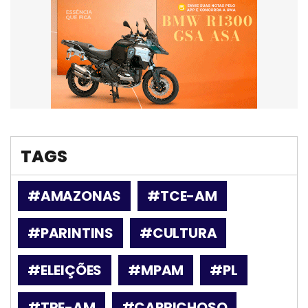
TAGS
#AMAZONAS
#TCE-AM
#PARINTINS
#CULTURA
#ELEIÇÕES
#MPAM
#PL
#TRE-AM
#CAPRICHOSO