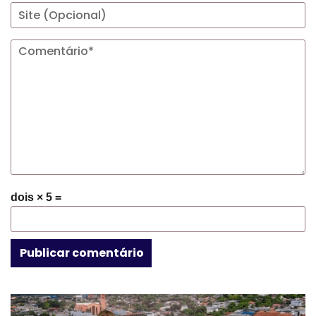
dois × 5 =