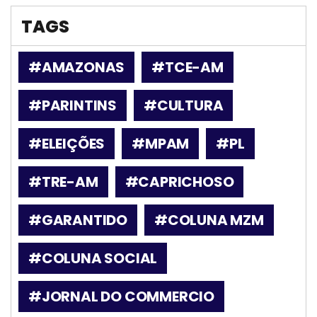
TAGS
#AMAZONAS
#TCE-AM
#PARINTINS
#CULTURA
#ELEIÇÕES
#MPAM
#PL
#TRE-AM
#CAPRICHOSO
#GARANTIDO
#COLUNA MZM
#COLUNA SOCIAL
#JORNAL DO COMMERCIO