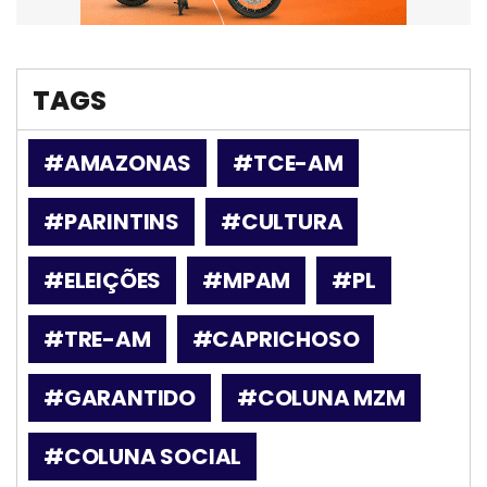
TAGS
#AMAZONAS
#TCE-AM
#PARINTINS
#CULTURA
#ELEIÇÕES
#MPAM
#PL
#TRE-AM
#CAPRICHOSO
#GARANTIDO
#COLUNA MZM
#COLUNA SOCIAL