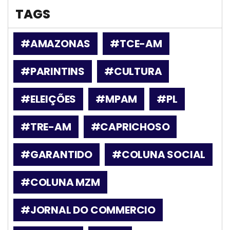
TAGS
#AMAZONAS
#TCE-AM
#PARINTINS
#CULTURA
#ELEIÇÕES
#MPAM
#PL
#TRE-AM
#CAPRICHOSO
#GARANTIDO
#COLUNA SOCIAL
#COLUNA MZM
#JORNAL DO COMMERCIO