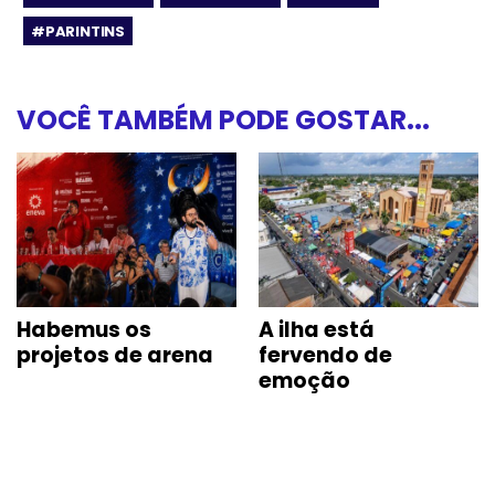
#PARINTINS
VOCÊ TAMBÉM PODE GOSTAR...
Habemus os
A ilha está
projetos de arena
fervendo de
emoção