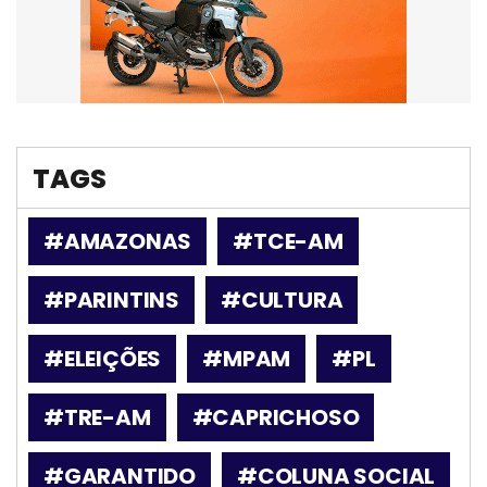
TAGS
#AMAZONAS
#TCE-AM
#PARINTINS
#CULTURA
#ELEIÇÕES
#MPAM
#PL
#TRE-AM
#CAPRICHOSO
#GARANTIDO
#COLUNA SOCIAL