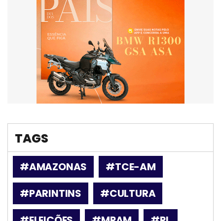
TAGS
#AMAZONAS
#TCE-AM
#PARINTINS
#CULTURA
#ELEIÇÕES
#MPAM
#PL