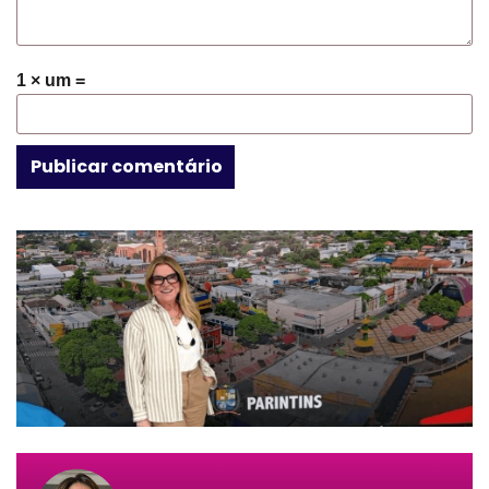
1 × um =