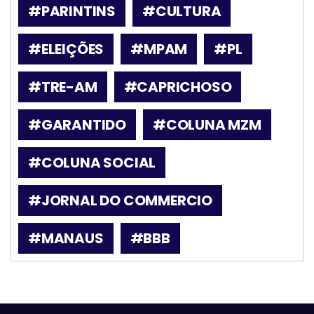
#PARINTINS
#CULTURA
#ELEIÇÕES
#MPAM
#PL
#TRE-AM
#CAPRICHOSO
#GARANTIDO
#COLUNA MZM
#COLUNA SOCIAL
#JORNAL DO COMMERCIO
#MANAUS
#BBB