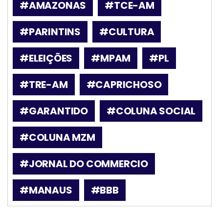
#AMAZONAS
#TCE-AM
#PARINTINS
#CULTURA
#ELEIÇÕES
#MPAM
#PL
#TRE-AM
#CAPRICHOSO
#GARANTIDO
#COLUNA SOCIAL
#COLUNA MZM
#JORNAL DO COMMERCIO
#MANAUS
#BBB