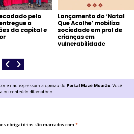
rrecadado pelo
Lançamento do ‘Natal
entregue a
Que Acolhe’ mobiliza
ções da capital e
sociedade em prol de
ior
crianças em
vulnerabilidade
‹
›
utor e não expressam a opinião do
Portal Mazé Mourão
. Você
ia ou conteúdo difamatório.
os obrigatórios são marcados com
*