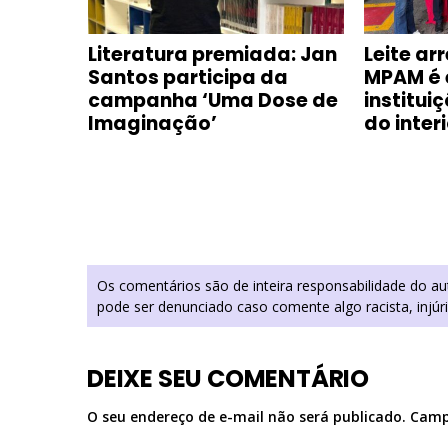
Literatura premiada: Jan
Leite a
o
Santos participa da
MPAM é 
 no
campanha ‘Uma Dose de
institui
Imaginação’
do inter
Os comentários são de inteira responsabilidade do a
pode ser denunciado caso comente algo racista, injúr
DEIXE SEU COMENTÁRIO
O seu endereço de e-mail não será publicado.
Camp