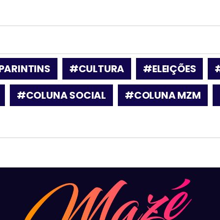
PARINTINS
#CULTURA
#ELEIÇÕES
#COLUNA SOCIAL
#COLUNA MZM