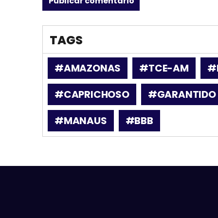
TAGS
#AMAZONAS
#TCE-AM
#
#CAPRICHOSO
#GARANTIDO
#MANAUS
#BBB