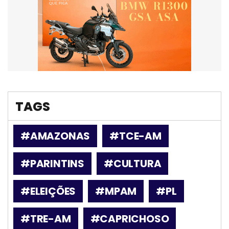
TAGS
#AMAZONAS
#TCE-AM
#PARINTINS
#CULTURA
#ELEIÇÕES
#MPAM
#PL
#TRE-AM
#CAPRICHOSO