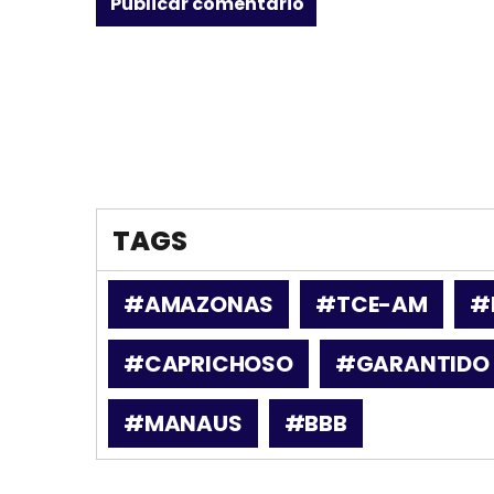
TAGS
#AMAZONAS
#TCE-AM
#
#CAPRICHOSO
#GARANTIDO
#MANAUS
#BBB