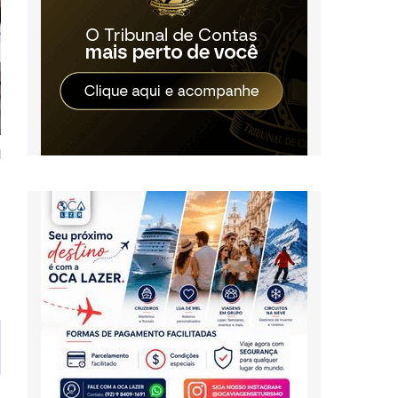
Nattan posta momento
Vini Jr. se decl
fofo com Zuza
Virginia