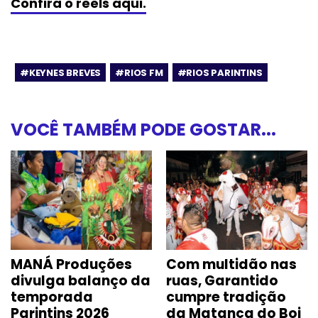
Confira o reels aqui.
#KEYNES BREVES
#RIOS FM
#RIOS PARINTINS
VOCÊ TAMBÉM PODE GOSTAR...
MANÁ Produções
Com multidão nas
divulga balanço da
ruas, Garantido
temporada
cumpre tradição
Parintins 2026
da Matança do Boi