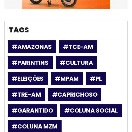
TAGS
#AMAZONAS
#TCE-AM
#PARINTINS
#CULTURA
#ELEIÇÕES
#MPAM
#PL
#TRE-AM
#CAPRICHOSO
#GARANTIDO
#COLUNA SOCIAL
#COLUNA MZM