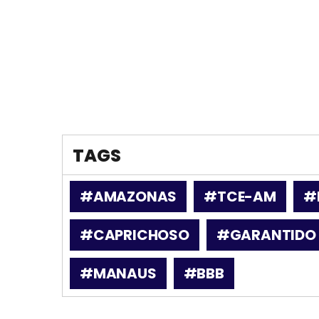
TAGS
#AMAZONAS
#TCE-AM
#
#CAPRICHOSO
#GARANTIDO
#MANAUS
#BBB