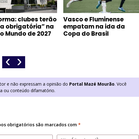
rma: clubes terão
Vasco e Fluminense
 obrigatória” na
empatam na ida da
 Mundo de 2027
Copa do Brasil
‹
›
utor e não expressam a opinião do
Portal Mazé Mourão
. Você
ia ou conteúdo difamatório.
os obrigatórios são marcados com
*