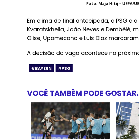
Foto: Maja Hitij – UEFA/U
Em clima de final antecipada, o PSG e o
Kvaratskhelia, João Neves e Dembélé, 
Olise, Upamecano e Luis Diaz marcaram 
A decisão da vaga acontece na próxima 
#BAYERN
#PSG
VOCÊ TAMBÉM PODE GOSTAR..