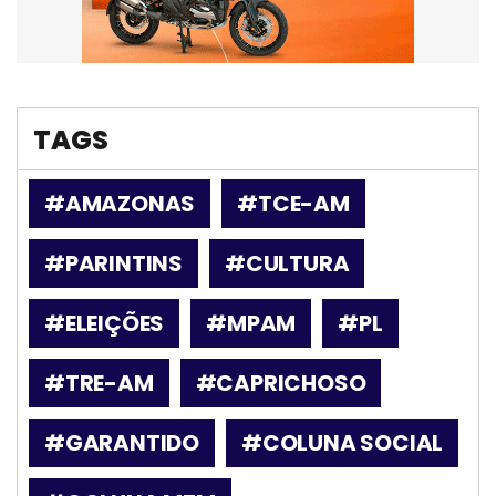
TAGS
#AMAZONAS
#TCE-AM
#PARINTINS
#CULTURA
#ELEIÇÕES
#MPAM
#PL
#TRE-AM
#CAPRICHOSO
#GARANTIDO
#COLUNA SOCIAL