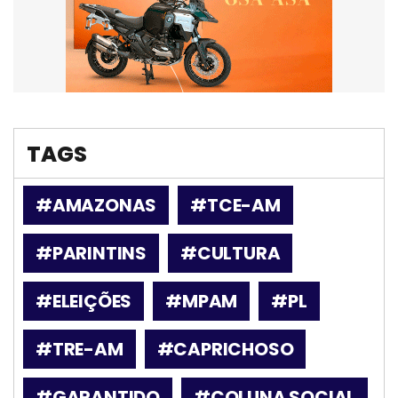
TAGS
#AMAZONAS
#TCE-AM
#PARINTINS
#CULTURA
#ELEIÇÕES
#MPAM
#PL
#TRE-AM
#CAPRICHOSO
#GARANTIDO
#COLUNA SOCIAL