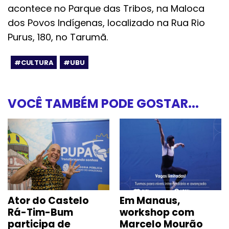
acontece no Parque das Tribos, na Maloca
dos Povos Indígenas, localizado na Rua Rio
Purus, 180, no Tarumã.
#CULTURA
#UBU
VOCÊ TAMBÉM PODE GOSTAR...
Ator do Castelo
Em Manaus,
Rá-Tim-Bum
workshop com
participa de
Marcelo Mourão