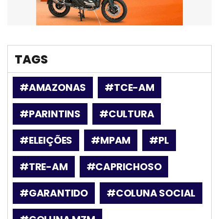
TAGS
#AMAZONAS
#TCE-AM
#PARINTINS
#CULTURA
#ELEIÇÕES
#MPAM
#PL
#TRE-AM
#CAPRICHOSO
#GARANTIDO
#COLUNA SOCIAL