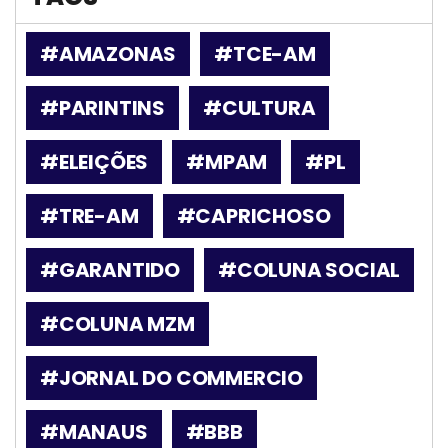
#AMAZONAS
#TCE-AM
#PARINTINS
#CULTURA
#ELEIÇÕES
#MPAM
#PL
#TRE-AM
#CAPRICHOSO
#GARANTIDO
#COLUNA SOCIAL
#COLUNA MZM
#JORNAL DO COMMERCIO
#MANAUS
#BBB