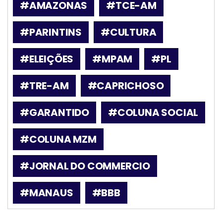
#AMAZONAS
#TCE-AM
#PARINTINS
#CULTURA
#ELEIÇÕES
#MPAM
#PL
#TRE-AM
#CAPRICHOSO
#GARANTIDO
#COLUNA SOCIAL
#COLUNA MZM
#JORNAL DO COMMERCIO
#MANAUS
#BBB