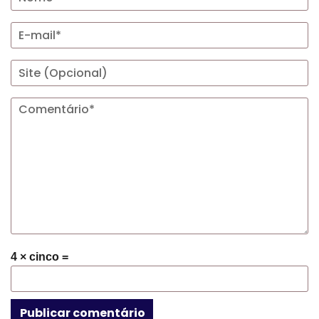
4 × cinco =