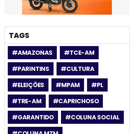
TAGS
#AMAZONAS
#TCE-AM
#PARINTINS
#CULTURA
#ELEIÇÕES
#MPAM
#PL
#TRE-AM
#CAPRICHOSO
#GARANTIDO
#COLUNA SOCIAL
#COLUNA MZM