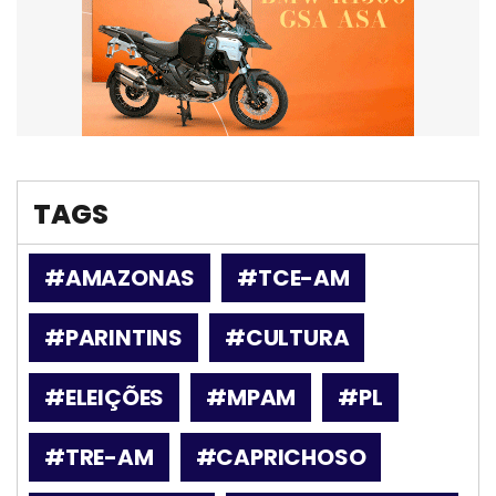
TAGS
#AMAZONAS
#TCE-AM
#PARINTINS
#CULTURA
#ELEIÇÕES
#MPAM
#PL
#TRE-AM
#CAPRICHOSO