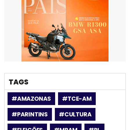
TAGS
#AMAZONAS
#TCE-AM
#PARINTINS
#CULTURA
#ELEIÇÕES
#MPAM
#PL