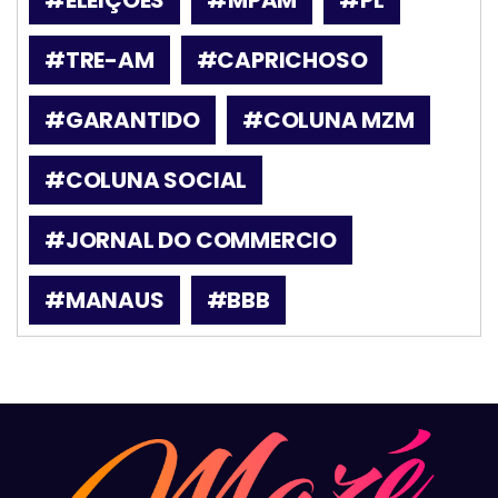
#TRE-AM
#CAPRICHOSO
#GARANTIDO
#COLUNA MZM
#COLUNA SOCIAL
#JORNAL DO COMMERCIO
#MANAUS
#BBB