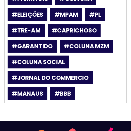
#ELEIÇÕES
#MPAM
#PL
#TRE-AM
#CAPRICHOSO
#GARANTIDO
#COLUNA MZM
#COLUNA SOCIAL
#JORNAL DO COMMERCIO
#MANAUS
#BBB