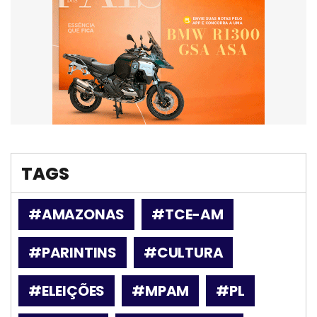
TAGS
#AMAZONAS
#TCE-AM
#PARINTINS
#CULTURA
#ELEIÇÕES
#MPAM
#PL