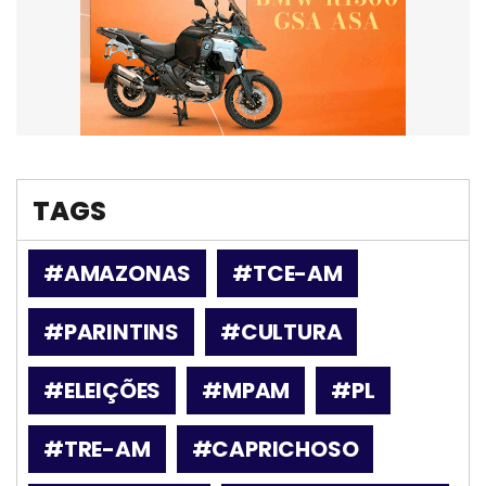
TAGS
#AMAZONAS
#TCE-AM
#PARINTINS
#CULTURA
#ELEIÇÕES
#MPAM
#PL
#TRE-AM
#CAPRICHOSO