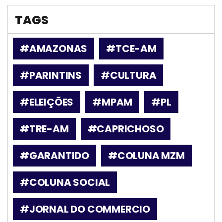
TAGS
#AMAZONAS
#TCE-AM
#PARINTINS
#CULTURA
#ELEIÇÕES
#MPAM
#PL
#TRE-AM
#CAPRICHOSO
#GARANTIDO
#COLUNA MZM
#COLUNA SOCIAL
#JORNAL DO COMMERCIO