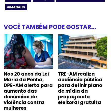
#MANAUS
VOCÊ TAMBÉM PODE GOSTAR...
Nos 20 anos da Lei
TRE-AM realiza
Maria da Penha,
audiência pública
DPE-AM alerta para
para definir plano
aumento das
de mídia da
denúncias de
propaganda
violência contra
eleitoral gratuita
mulheres