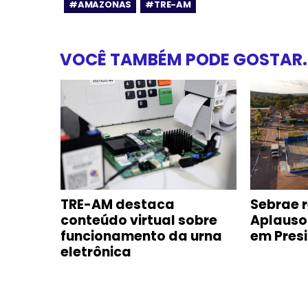
#AMAZONAS
#TRE-AM
VOCÊ TAMBÉM PODE GOSTAR..
ializa
TRE-AM destaca
Sebrae 
ara as
conteúdo virtual sobre
Aplauso
funcionamento da urna
em Presi
eletrônica