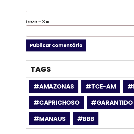
treze − 3 =
TAGS
#AMAZONAS
#TCE-AM
#
#CAPRICHOSO
#GARANTIDO
#MANAUS
#BBB