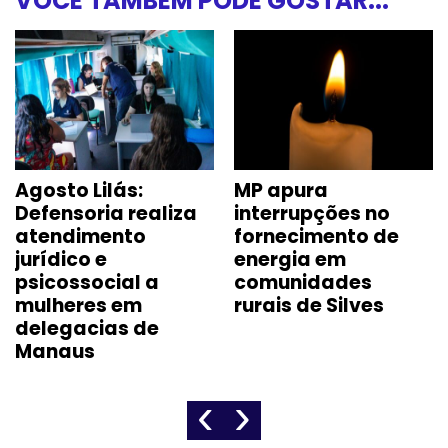
VOCÊ TAMBÉM PODE GOSTAR...
Agosto Lilás:
MP apura
Defensoria realiza
interrupções no
atendimento
fornecimento de
jurídico e
energia em
psicossocial a
comunidades
mulheres em
rurais de Silves
delegacias de
Manaus
‹
›