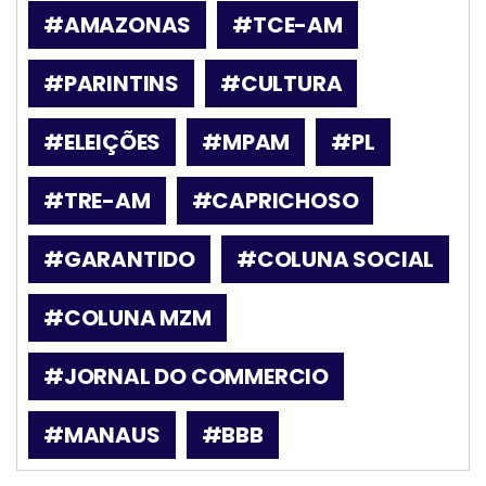
#AMAZONAS
#TCE-AM
#PARINTINS
#CULTURA
#ELEIÇÕES
#MPAM
#PL
#TRE-AM
#CAPRICHOSO
#GARANTIDO
#COLUNA SOCIAL
#COLUNA MZM
#JORNAL DO COMMERCIO
#MANAUS
#BBB