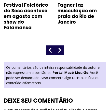
Festival Folclórico
Fagner faz
do Sesc acontece
musculação em
em agosto com
praia do Rio de
show do
Janeiro
Falamansa
‹
›
Os comentários são de inteira responsabilidade do autor e
não expressam a opinião do
Portal Mazé Mourão
. Você
pode ser denunciado caso comente algo racista, injúria ou
conteúdo difamatório.
DEIXE SEU COMENTÁRIO
O seu endereço de e-mail não será publicado.
Campos