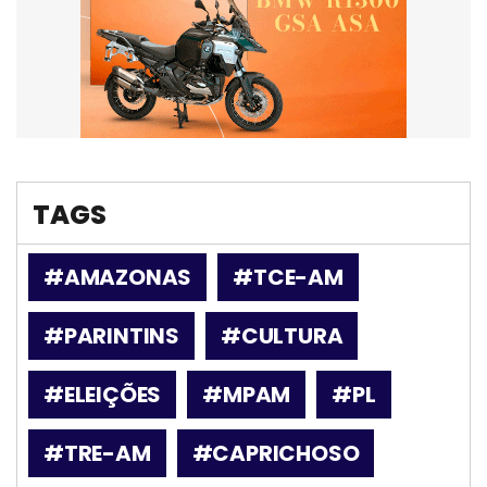
TAGS
#AMAZONAS
#TCE-AM
#PARINTINS
#CULTURA
#ELEIÇÕES
#MPAM
#PL
#TRE-AM
#CAPRICHOSO