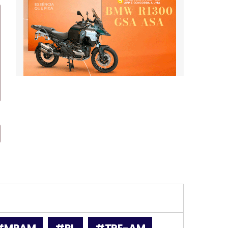
#MPAM
#PL
#TRE-AM