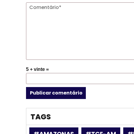
5 + vinte =
TAGS
#AMAZONAS
#TCE-AM
#