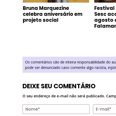
G
Bruna Marquezine
Festival
a 30
celebra aniversário em
Sesc ac
projeto social
agosto 
Falama
Os comentários são de inteira responsabilidade do a
pode ser denunciado caso comente algo racista, injúr
DEIXE SEU COMENTÁRIO
O seu endereço de e-mail não será publicado.
Camp