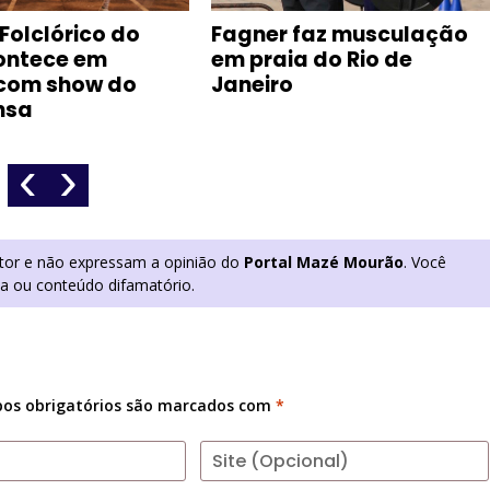
 Folclórico do
Fagner faz musculação
ontece em
em praia do Rio de
com show do
Janeiro
nsa
‹
›
utor e não expressam a opinião do
Portal Mazé Mourão
. Você
ia ou conteúdo difamatório.
os obrigatórios são marcados com
*