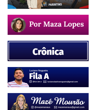
s
a
n
o