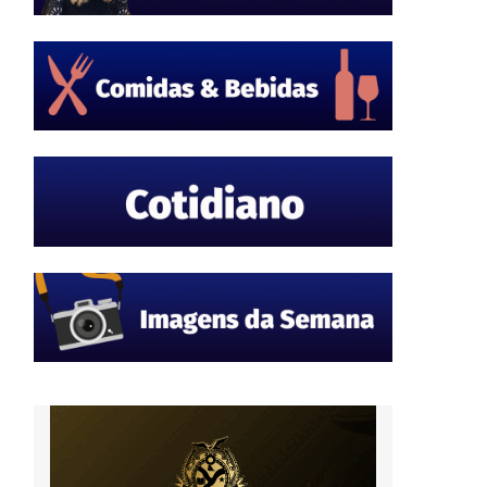
a
a
-
s