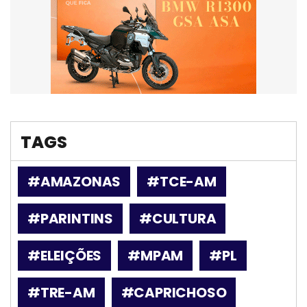
TAGS
#AMAZONAS
#TCE-AM
#PARINTINS
#CULTURA
#ELEIÇÕES
#MPAM
#PL
#TRE-AM
#CAPRICHOSO