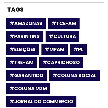
TAGS
#AMAZONAS
#TCE-AM
#PARINTINS
#CULTURA
#ELEIÇÕES
#MPAM
#PL
#TRE-AM
#CAPRICHOSO
#GARANTIDO
#COLUNA SOCIAL
#COLUNA MZM
#JORNAL DO COMMERCIO