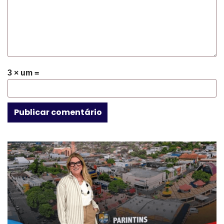
3 × um =