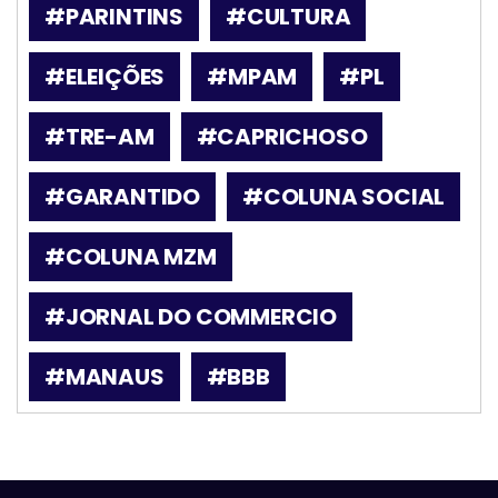
#PARINTINS
#CULTURA
#ELEIÇÕES
#MPAM
#PL
#TRE-AM
#CAPRICHOSO
#GARANTIDO
#COLUNA SOCIAL
#COLUNA MZM
#JORNAL DO COMMERCIO
#MANAUS
#BBB