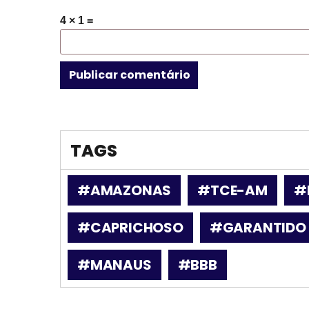
4 × 1 =
TAGS
#AMAZONAS
#TCE-AM
#
#CAPRICHOSO
#GARANTIDO
#MANAUS
#BBB