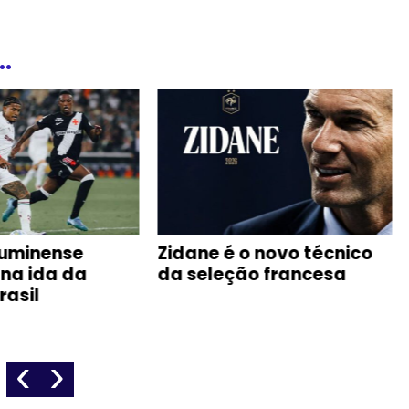
.
 o novo técnico
Sedel abre vagas para
ção francesa
teste de natação do
Pelci na Vila Olímpica de
Manaus
‹
›