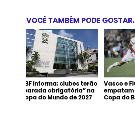
VOCÊ TAMBÉM PODE GOSTAR..
s terão
Vasco e Fluminense
Zidane é
ia” na
empatam na ida da
da sele
 2027
Copa do Brasil