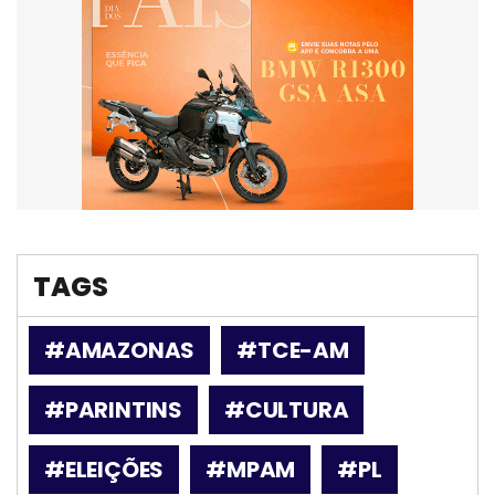
TAGS
#AMAZONAS
#TCE-AM
#PARINTINS
#CULTURA
#ELEIÇÕES
#MPAM
#PL