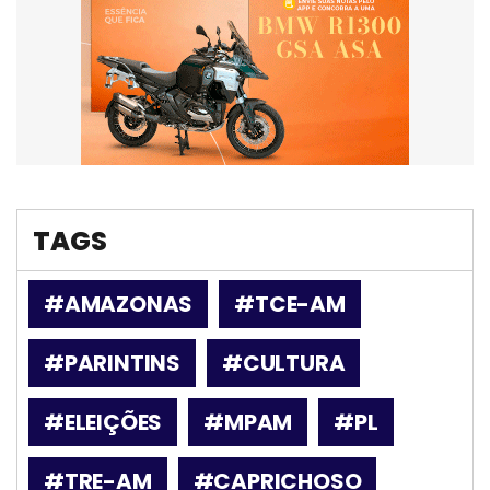
TAGS
#AMAZONAS
#TCE-AM
#PARINTINS
#CULTURA
#ELEIÇÕES
#MPAM
#PL
#TRE-AM
#CAPRICHOSO