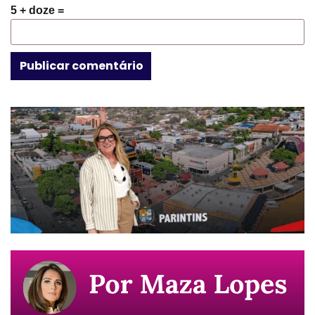
5 + doze =